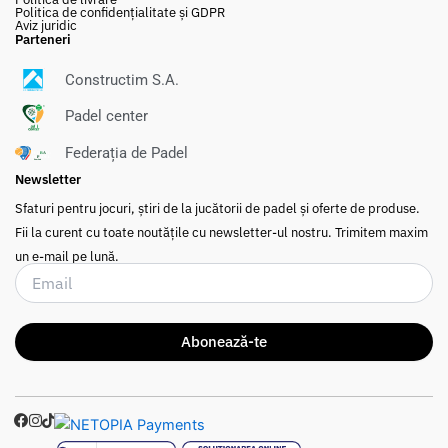
Politica de confidențialitate și GDPR
Aviz juridic
Parteneri
Constructim S.A.
Padel center
Federația de Padel
FEDE
R
A
ȚIA
DE
P
ADEL
din
Româ
ia
n
Newsletter
Sfaturi pentru jocuri, știri de la jucătorii de padel și oferte de produse.
Fii la curent cu toate noutățile cu newsletter-ul nostru.
Trimitem maxim
un e-mail pe lună.
Abonează-te