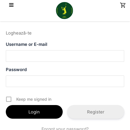
Skip
to
content
Loghează-te
Username or E-mail
Password
Keep me signed in
Register
Forgot your password?