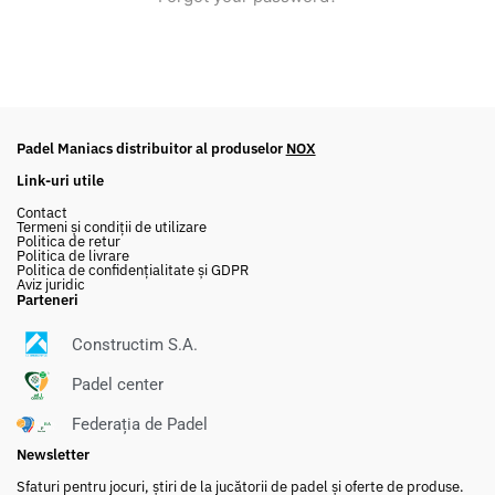
Padel Maniacs distribuitor al produselor
NOX
Link-uri utile
Contact
Termeni și condiții de utilizare
Politica de retur
Politica de livrare
Politica de confidențialitate și GDPR
Aviz juridic
Parteneri
Constructim S.A.
Padel center
Federația de Padel
FEDE
R
A
ȚIA
DE
P
ADEL
din
Româ
ia
n
Newsletter
Sfaturi pentru jocuri, știri de la jucătorii de padel și oferte de produse.