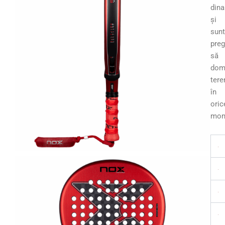
din
și
sunt
preg
să
dom
tere
în
oric
mom