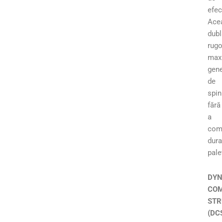
efec
Ace
dubl
rugo
max
gen
de
spin
fără
a
com
dura
pale
DYN
COM
STR
(DC