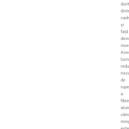
duri
dint
cad
și
față
devi
inse
Ace
lucr
red
risc
de
rupe
a
fibre
atun
cân
min
este