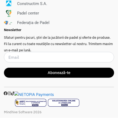
Constructim S.A.
Padel center
Federația de Padel
FEDE
R
A
ȚIA
DE
P
ADEL
din
Româ
ia
n
Newsletter
Sfaturi pentru jocuri, știri de la jucătorii de padel și oferte de produse.
Fii la curent cu toate noutățile cu newsletter-ul nostru.
Trimitem maxim
un e-mail pe lună.
Abonează-te
Mindhive Software 2026