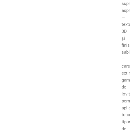
supr
asp
—
text
3D
și
finis
sabl
—
care
exti
gam
de
lovit
per
apli
tutu
tipur
de