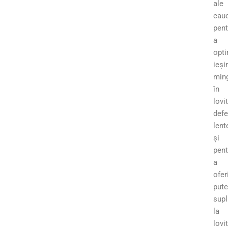
ale
cauc
pent
a
opti
ieși
ming
în
lovit
defe
lent
și
pent
a
ofer
pute
supl
la
lovit