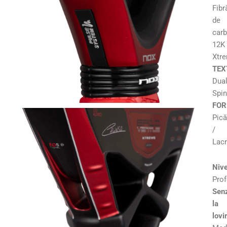
Fibr
de
car
12K
Xtr
TEX
Dua
Spin
FOR
Pică
/
Lac
Nive
Prof
Senz
la
lovi