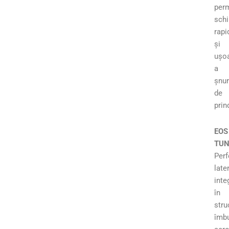
per
sch
rapi
și
ușo
a
șnur
de
prin
EOS
TUN
Perf
late
inte
în
stru
îmb