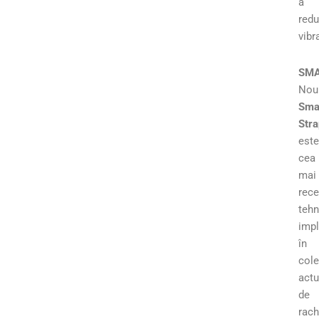
a
red
vibra
SM
Nou
Sma
Stra
este
cea
mai
rece
tehn
imp
în
cole
actu
de
rach