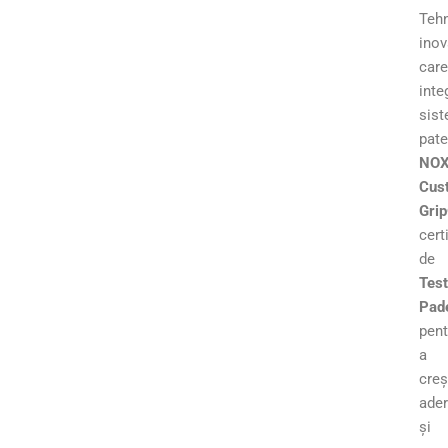
Teh
inov
care
inte
sist
pate
NO
Cus
Gri
cert
de
Tes
Pad
pent
a
creș
ader
și