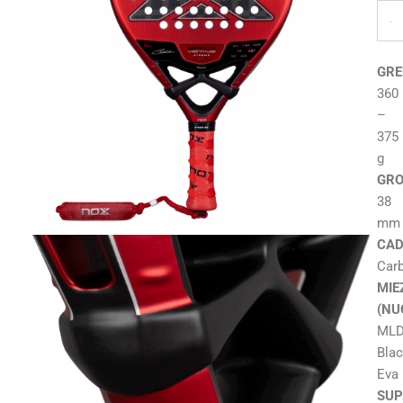
GRE
360
–
375
g
GRO
38
mm
CAD
Car
MIE
(NU
ML
Bla
Eva
SUP