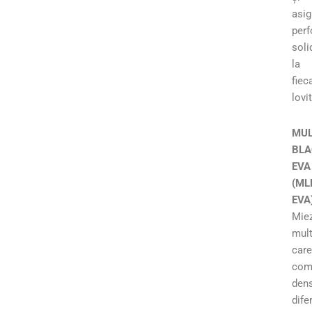
asig
per
soli
la
fiec
lovi
MUL
BLA
EVA
(ML
EVA
Mie
mult
care
com
dens
dife