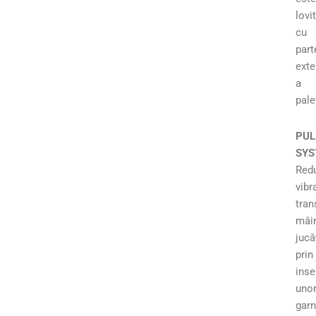
lovi
cu
part
exte
a
pale
PUL
SYS
Red
vibra
tra
mâin
jucă
prin
inse
uno
garn