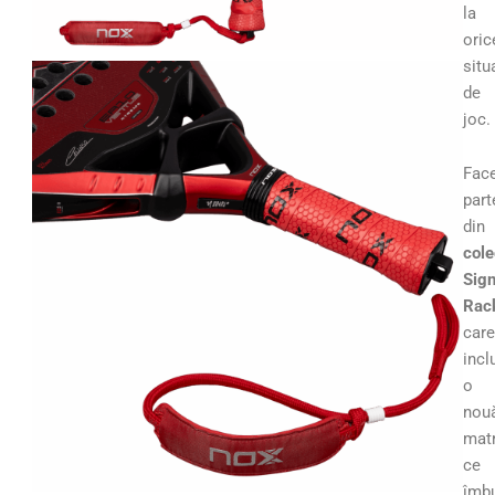
la
oric
situ
de
joc.
Fac
part
din
cole
Sign
Rac
care
incl
o
nou
matr
ce
îmb