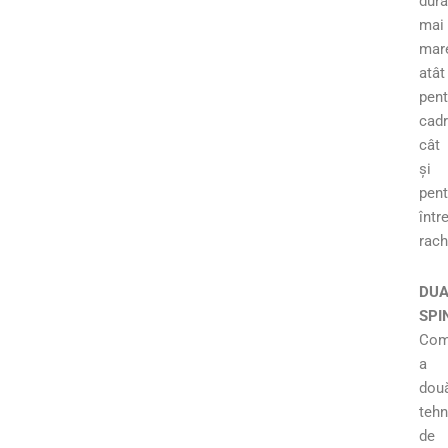
dura
mai
mar
atât
pent
cadr
cât
și
pent
într
rach
DUA
SPI
Com
a
dou
tehn
de