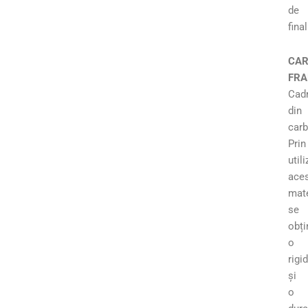
de
final
CA
FR
Cad
din
carb
Prin
util
aces
mate
se
obți
o
rigi
și
o