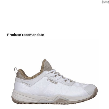
lovi
Produse recomandate