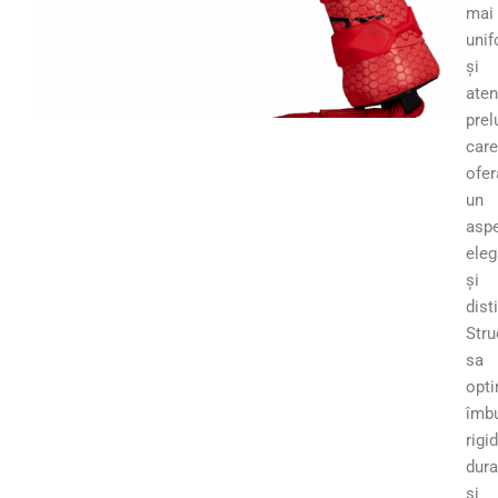
mai
uni
și
aten
prel
care
ofer
un
asp
eleg
și
disti
Stru
sa
opti
îmb
rigid
dura
și